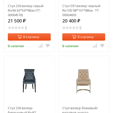
Стул 236 велюр серый
Стул 597 велюр черный
Riv96 63*56*98см (TT-
Riv100 98*101*88см - TT-
00004576)
00004603
21 500
20 400
₽
₽
0
0
В корзину
В корзину
В наличии
В наличии
Стул 236 велюр
Стул велюр бежевый/
бирюзовый Riv87
матовое золото