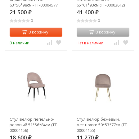
63*56*98см - TT-00004577
65*61*93см (TT-00003612)
21 500
41 400
₽
₽
0
0
В корзину
В корзину
В наличии
Нет в наличии
Стул велюр пепельно-
Стул велюр бежевый,
розовый 51*56*84см (TT-
мет.ножки 50*53*77см (TT-
00004156)
00004155)
18 600
11 270
₽
₽