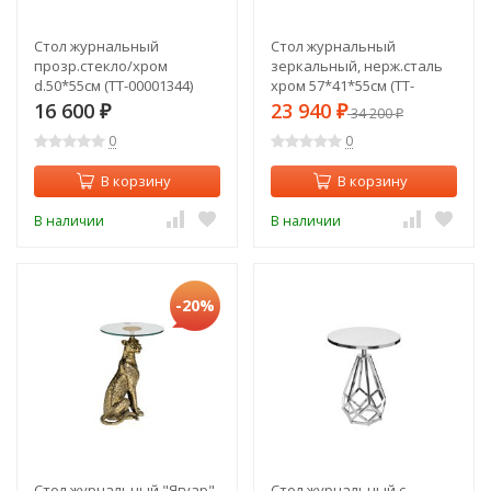
Стол журнальный
Стол журнальный
прозр.стекло/хром
зеркальный, нерж.сталь
d.50*55см (TT-00001344)
хром 57*41*55см (TT-
00008389)
16 600
23 940
₽
₽
34 200
₽
0
0
В корзину
В корзину
В наличии
В наличии
-20%
Стол журнальный "Ягуар"
Стол журнальный с