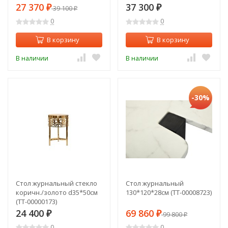
золото (TT-00008804)
27 370
37 300
₽
39 100
₽
₽
0
0
В корзину
В корзину
В наличии
В наличии
-30%
Стол журнальный стекло
Стол журнальный
коричн./золото d35*50см
130*120*28см (TT-00008723)
(TT-00000173)
24 400
69 860
₽
₽
99 800
₽
0
0