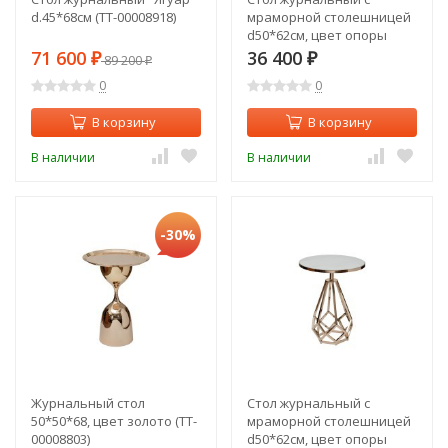
d.45*68cм (TT-00008918)
мраморной столешницей
d50*62см, цвет опоры
серебро (TT-00008805)
71 600
36 400
₽
89 200
₽
₽
0
0
В корзину
В корзину
В наличии
В наличии
-30%
Журнальный стол
Стол журнальный с
50*50*68, цвет золото (TT-
мраморной столешницей
00008803)
d50*62см, цвет опоры