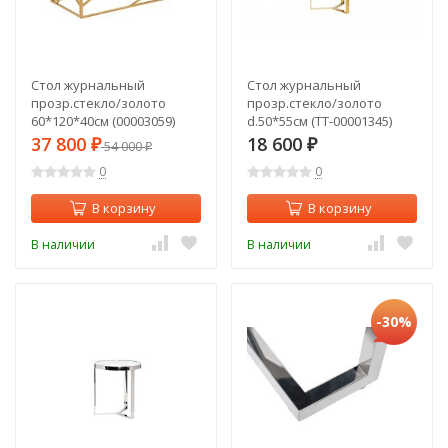
Стол журнальный
Стол журнальный
прозр.стекло/золото
прозр.стекло/золото
60*120*40см (00003059)
d.50*55см (TT-00001345)
37 800
18 600
₽
54 000
₽
₽
0
0
В корзину
В корзину
В наличии
В наличии
-30%