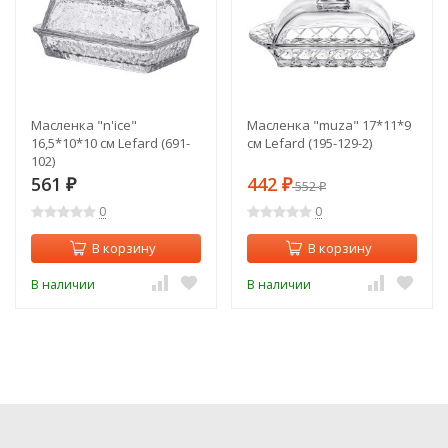
Масленка "n'ice"
Масленка "muza" 17*11*9
16,5*10*10 см Lefard (691-
см Lefard (195-129-2)
102)
561
442
₽
₽
552
₽
0
0
В корзину
В корзину
В наличии
В наличии