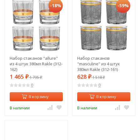
-18%
-59%
Набор стаканов "allure"
Набор стаканов
из 4 штук 380мл Rakle (312-
"masculine" из 4 штук
162)
380мл Rakle (312-161)
1 465
628
₽
1 795
₽
1 518
₽
₽
0
0
В корзину
В корзину
В наличии
В наличии