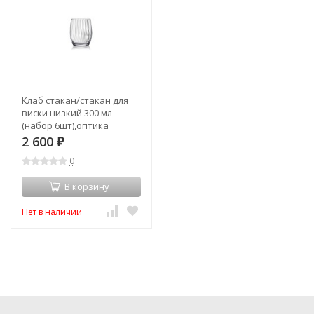
Клаб стакан/стакан для
виски низкий 300 мл
(набор 6шт),оптика
"Waterfoll" (TT-00013174)
2 600
₽
0
В корзину
Нет в наличии