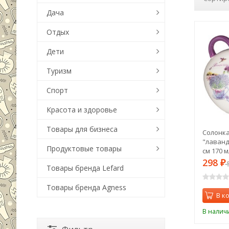
Дача
Отдых
Дети
Туризм
Спорт
Красота и здоровье
Товары для бизнеса
Солонка
"лаванд
Продуктовые товары
см 170 м
298
₽
Товары бренда Lefard
Товары бренда Agness
В к
В налич