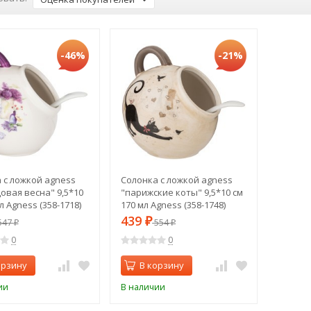
-46%
-21%
 с ложкой agness
Солонка с ложкой agness
овая весна" 9,5*10
"парижские коты" 9,5*10 см
л Agness (358-1718)
170 мл Agness (358-1748)
439
547
₽
554
₽
₽
0
0
орзину
В корзину
ии
В наличии