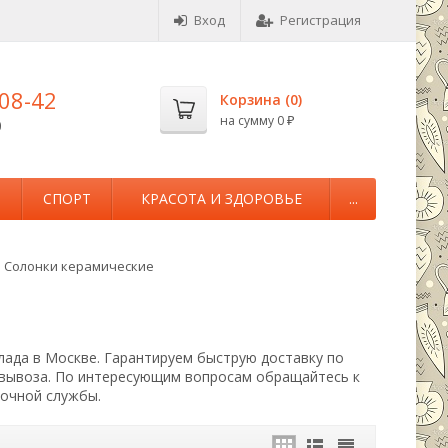
Вход
Регистрация
-08-42
Корзина (
0
)
на сумму
0
0
₽
М
СПОРТ
КРАСОТА И ЗДОРОВЬЕ
...
Солонки керамические
лада в Москве. Гарантируем быструю доставку по
овывоза. По интересующим вопросам обращайтесь к
вочной службы.