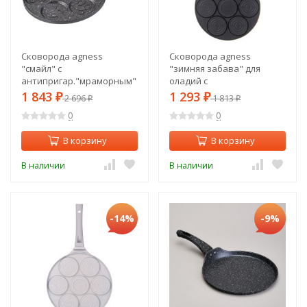
Сковорода agness
Сковорода agness
"смайл" с
"зимняя забава" для
антипригар."мраморным"
оладий с
покрытием, диа. 26.5 см.
антипригар.покрытием
1 843
1 293
₽
2 696
₽
1 813
₽
₽
Agness (932-003)
диаметр=26.5 см. Agness
0
0
(932-025)
В корзину
В корзину
В наличии
В наличии
-14%
-9%