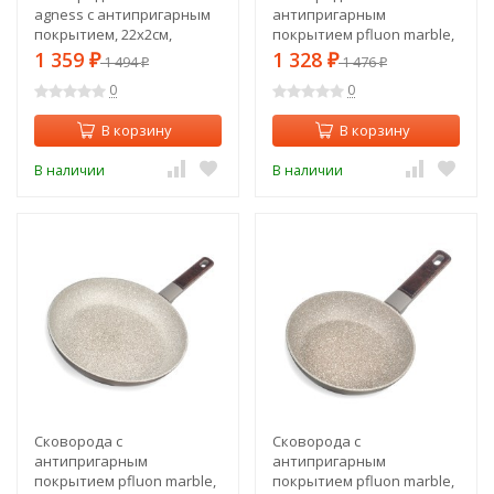
agness с антипригарным
антипригарным
покрытием, 22х2см,
покрытием pfluon marble,
индукционное дно Agness
22*4,3 см Agness (902-106)
1 359
1 328
₽
1 494
₽
1 476
₽
₽
(932-520)
0
0
В корзину
В корзину
В наличии
В наличии
Сковорода с
Сковорода с
антипригарным
антипригарным
покрытием pfluon marble,
покрытием pfluon marble,