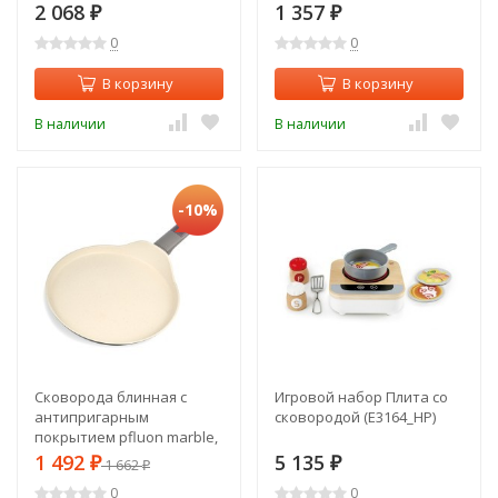
28*5,2 см Agness (902-113)
20*4,5 см Agness (902-110)
2 068
1 357
₽
₽
0
0
В корзину
В корзину
В наличии
В наличии
-10%
Сковорода блинная с
Игровой набор Плита со
антипригарным
сковородой (E3164_HP)
покрытием pfluon marble,
24*4,3 см Agness (902-107)
1 492
5 135
₽
1 662
₽
₽
0
0