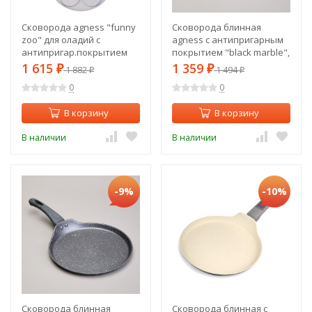
Сковорода agness "funny
Сковорода блинная
zoo" для оладий с
agness с антипригарным
антипригар.покрытием
покрытием "black marble",
диаметр=26.5 см. Agness
22х2см, индукционное дно
1 615
1 359
₽
1 882
₽
1 494
₽
₽
(932-024)
Agness (932-522)
0
0
В корзину
В корзину
В наличии
В наличии
-9%
-10%
Сковорода блинная
Сковорода блинная с