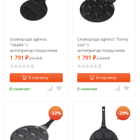
Сковорода agness
Сковорода agness "funny
"смайл" с
zoo" с
антипригар.покрытием
антипригар.покрытием
диаметр=26.5 см. Agness
диаметр=26.5 см.на 7
1 791
1 791
₽
2 510
₽
2 539
₽
₽
(932-001)
порций Agness (932-010)
0
0
В корзину
В корзину
В наличии
В наличии
-32%
-29%