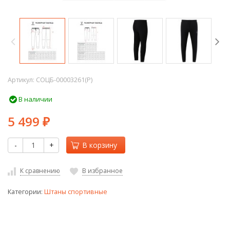
Артикул:
СОЦБ-00003261(P)
В наличии
5 499
₽
-
+
В корзину
К сравнению
В избранное
Категории:
Штаны спортивные