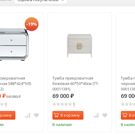
-19%
рикроватная
Тумба прикроватная
Тумба 
ная 588*424*505
бежевая 60*50*40см (TT-
черная 
2)
00011381)
0001138
0
69 000
69 0
₽
58 080
₽
₽
0
0
орзину
В корзину
В 
ии
В наличии
В нали