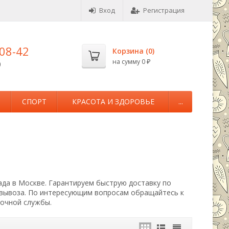
Вход
Регистрация
-08-42
Корзина (
0
)
на сумму
0
0
₽
М
СПОРТ
КРАСОТА И ЗДОРОВЬЕ
...
ада в Москве. Гарантируем быструю доставку по
овывоза. По интересующим вопросам обращайтесь к
вочной службы.