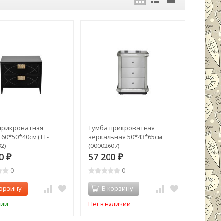
прикроватная
Тумба прикроватная
60*50*40см (TT-
зеркальная 50*43*65см
2)
(00002607)
00
57 200
₽
₽
0
0
корзину
В корзину
чии
Нет в наличии