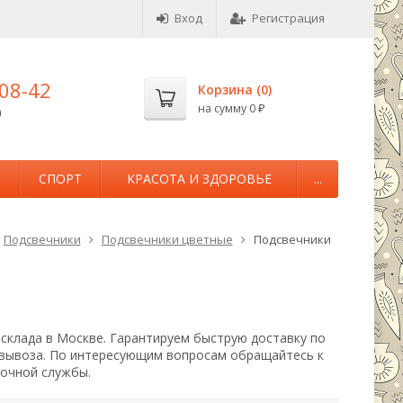
Вход
Регистрация
-08-42
Корзина (
0
)
на сумму
0
0
₽
М
СПОРТ
КРАСОТА И ЗДОРОВЬЕ
...
Подсвечники
Подсвечники цветные
Подсвечники
 склада в Москве. Гарантируем быструю доставку по
овывоза. По интересующим вопросам обращайтесь к
вочной службы.