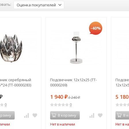
овать:
Оценка покупателей
-40%
чник серебряный
Подсвечник 12х12х25 (TT-
Подсве
5*24 (TT-00000283)
00000269)
12х12х5
1 940
5 18
₽
₽
3 240
₽
0
0
орзину
В корзину
В 
аличии
Нет в наличии
Нет в н