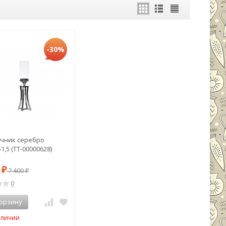
-30%
чник серебро
1,5 (TT-00000628)
0
₽
7 400
₽
0
корзину
аличии