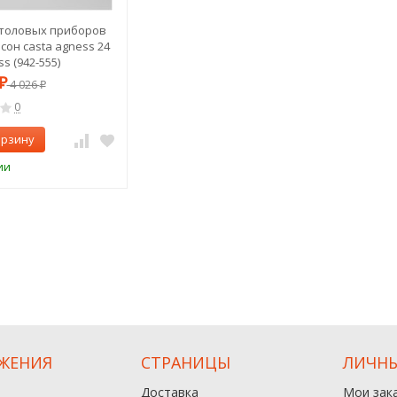
толовых приборов
сон casta agness 24
s (942-555)
₽
4 026
₽
0
орзину
ии
ЖЕНИЯ
СТРАНИЦЫ
ЛИЧНЫ
Доставка
Мои зак