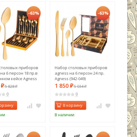
-63%
-63%
столовых приборов
Набор столовых приборов
на 6 персон 18 пр.в
agness на 6 персон 24 пр.
нном кейсе Agness
Agness (942-049)
)
6
1 850
₽
5 828
₽
5 034
₽
₽
0
0
корзину
В корзину
чии
В наличии