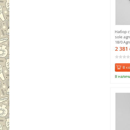
Набор с
sole agn
18/0 Agn
2 381
В к
В налич