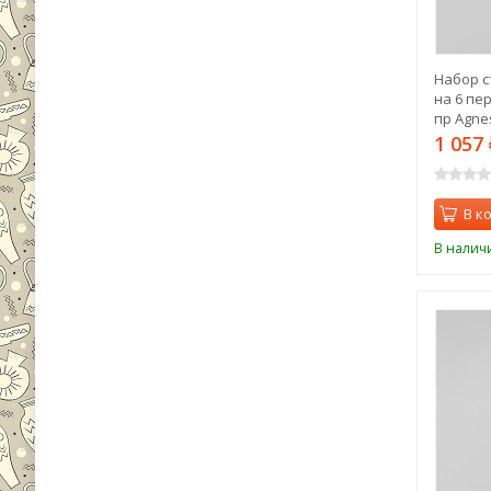
Набор с
на 6 пер
пр Agnes
1 057
В к
В налич