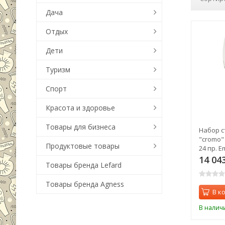
Дача
Отдых
Дети
Туризм
Спорт
Красота и здоровье
Товары для бизнеса
Набор с
"cromo"
Продуктовые товары
24 пр. E
14 04
Товары бренда Lefard
Товары бренда Agness
В к
В налич