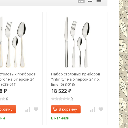
столовых приборов
Набор столовых приборов
 oro" на 6 персон 24
"infinity" на 6 персон 24 пр.
 (638-011)
Eme (638-018)
28
18 522
₽
₽
0
0
корзину
В корзину
чии
В наличии