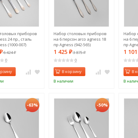
толовых приборов
Набор столовых приборов
Набор 
ess 24 пр., сталь
на 6 персон arco agness 18
на 6 пе
ess (1000-007)
пр Agness (942-565)
пр Agne
1 425
1 10
₽
6 424
₽
3 875
₽
₽
0
0
орзину
В корзину
В 
ии
В наличии
В нали
-63%
-50%