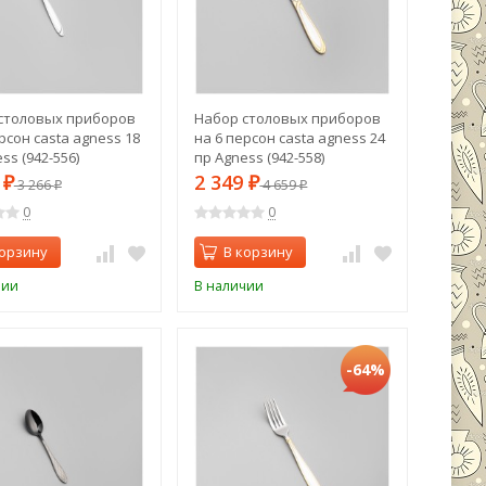
столовых приборов
Набор столовых приборов
рсон casta agness 18
на 6 персон casta agness 24
ss (942-556)
пр Agness (942-558)
1
2 349
₽
3 266
₽
4 659
₽
₽
0
0
корзину
В корзину
чии
В наличии
-64%