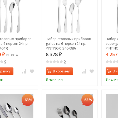
толовых приборов
Набор столовых приборов
Набор 
на 6 персон 24 пр.
galles на 6 персон 24 пр.
superga
-047)
PINTINOX (340-089)
PINTINO
0
8 378
4 25
₽
15 383
₽
₽
0
0
орзину
В корзину
В 
ии
В наличии
В нали
-63%
-63%