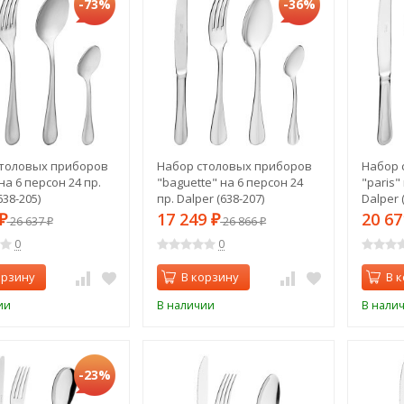
-73%
-36%
толовых приборов
Набор столовых приборов
Набор 
 на 6 персон 24 пр.
"baguette" на 6 персон 24
"paris"
638-205)
пр. Dalper (638-207)
Dalper 
17 249
20 6
₽
26 637
₽
26 866
₽
₽
0
0
орзину
В корзину
В 
ии
В наличии
В нали
-23%