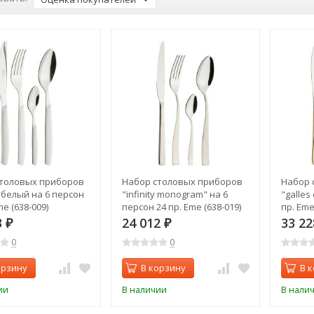
толовых приборов
Набор столовых приборов
Набор 
 белый на 6 персон
"infinity monogram" на 6
"galles
me (638-009)
персон 24 пр. Eme (638-019)
пр. Eme
3
24 012
33 2
₽
₽
0
0
орзину
В корзину
В 
ии
В наличии
В нали