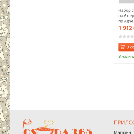
Набор с
на 6 пер
пр Agnes
1 912
В к
В налич
ПРИЛО
Магазин