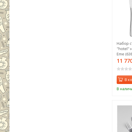
Набор с
"hotel" 
Eme (638
11 77
В к
В налич