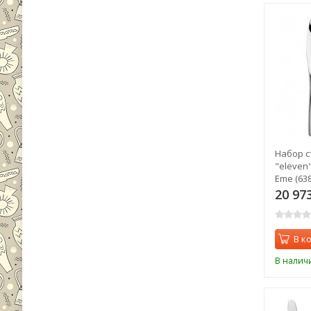
Набор с
"eleven"
Eme (638
20 97
В к
В налич