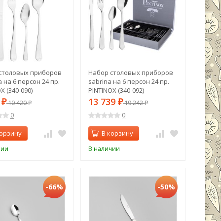
столовых приборов
Набор столовых приборов
 на 6 персон 24 пр.
sabrina на 6 персон 24 пр.
X (340-090)
PINTINOX (340-092)
7
13 739
₽
10 420
₽
19 242
₽
₽
0
0
корзину
В корзину
чии
В наличии
-66%
-50%