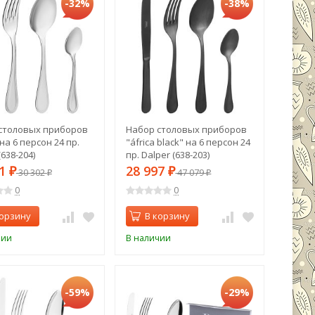
-32%
-38%
столовых приборов
Набор столовых приборов
 на 6 персон 24 пр.
"áfrica black" на 6 персон 24
(638-204)
пр. Dalper (638-203)
71
28 997
₽
30 302
₽
47 079
₽
₽
0
0
корзину
В корзину
чии
В наличии
-59%
-29%