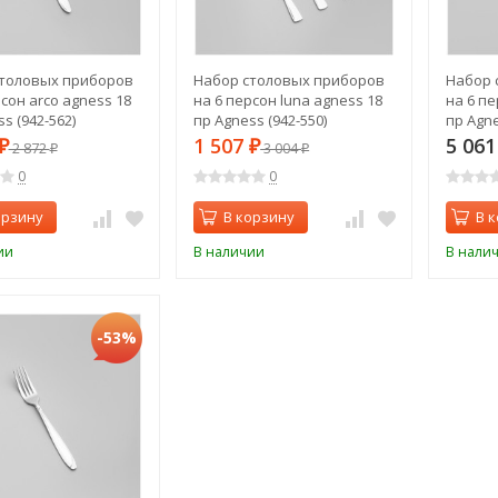
толовых приборов
Набор столовых приборов
Набор 
сон arco agness 18
на 6 персон luna agness 18
на 6 пе
s (942-562)
пр Agness (942-550)
пр Agne
1 507
5 06
₽
2 872
₽
3 004
₽
₽
0
0
орзину
В корзину
В 
ии
В наличии
В нали
-53%