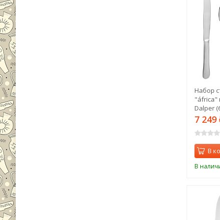
Набор с
"áfrica"
Dalper (
7 249
В к
В налич