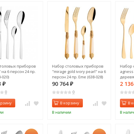
толовых приборов
Набор столовых приборов
Набор 
 на 6 персон 24 пр.
"mirage gold ivory pearl" на 6
agness 
-020)
персон 24 пр. Eme (638-028)
деревя
(942-020
3
90 764
2 13
₽
₽
0
0
орзину
В корзину
В 
ии
В наличии
В нали