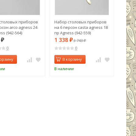
столовых приборов
Набор столовых приборов
рсон arco agness 24
на 6 персон casta agness 18
ss (942-564)
пр Agness (942-559)
1
1 338
₽
₽
3 743
₽
0
0
корзину
В корзину
чии
В наличии