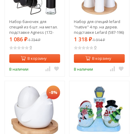
Набор баночек для
Набор для специй lefard
специй из 6 шт. на метал.
"native" 4 пр. на дерев.
подставке Agness (172-
подставке Lefard (587-196)
144)
1 086
1 318
₽
1 734
₽
1 914
₽
₽
0
0
В корзину
В корзину
В наличии
В наличии
-8%