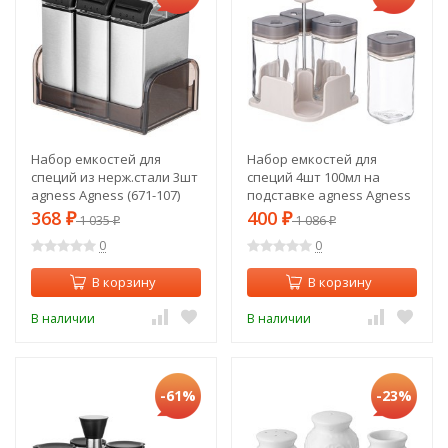
Набор емкостей для
Набор емкостей для
специй из нерж.стали 3шт
специй 4шт 100мл на
agness Agness (671-107)
подставке agness Agness
(671-106)
368
400
₽
1 035
₽
1 086
₽
₽
0
0
В корзину
В корзину
В наличии
В наличии
-61%
-23%