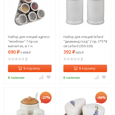
Набор для специй agness
Набор для специй lefard
"монблан" 7 пр.на
"диаманд голд" 2 пр. 5*5*8
магнитах, в т.ч.
см Lefard (359-330)
метал.подставка 20*22*5
690
392
₽
1 898
₽
425
₽
₽
см Agness (912-002)
0
0
В корзину
В корзину
В наличии
В наличии
-27%
-66%