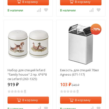
В корзину
В корзину
В наличии
В наличии
-70%
Набор для специй lefard
Емкость для специй 70мл
"family house" 2 пр. 6*6*8
Agness (671-117)
см Lefard (263-1325)
919
103
₽
₽
349
₽
0
0
В корзину
В корзину
В наличии
В наличии