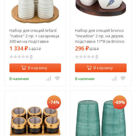
Набор для специй lefard
Набор для специй bronco
"native" 2 пр. + сахарница
"meadow" 2 пр. на дерев.
300 мл на подставке
подставке 11*8 см Bronco
16,5*16,5*10 см Lefard (587-
(474-097)
1 334
296
₽
1 837
₽
878
₽
₽
159)
0
0
В корзину
В корзину
В наличии
В наличии
-74%
-69%