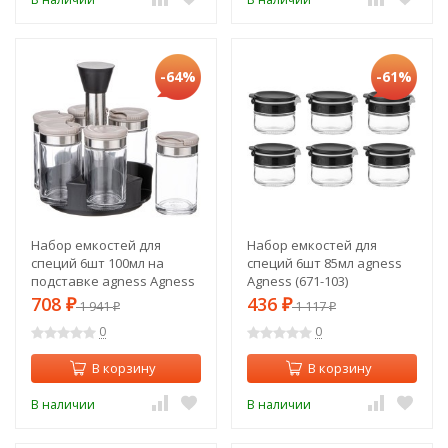
-64%
-61%
Набор емкостей для
Набор емкостей для
специй 6шт 100мл на
специй 6шт 85мл agness
подставке agness Agness
Agness (671-103)
(671-108)
708
436
₽
1 941
₽
1 117
₽
₽
0
0
В корзину
В корзину
В наличии
В наличии