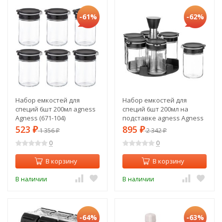
-61%
-62%
Набор емкостей для
Набор емкостей для
специй 6шт 200мл agness
специй 6шт 200мл на
Agness (671-104)
подставке agness Agness
(671-102)
523
895
₽
1 356
₽
2 342
₽
₽
0
0
В корзину
В корзину
В наличии
В наличии
-64%
-63%