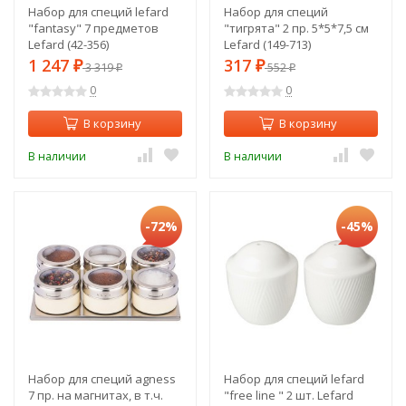
Набор для специй lefard
Набор для специй
"fantasy" 7 предметов
"тигрята" 2 пр. 5*5*7,5 см
Lefard (42-356)
Lefard (149-713)
1 247
317
₽
3 319
₽
552
₽
₽
0
0
В корзину
В корзину
В наличии
В наличии
-72%
-45%
Набор для специй agness
Набор для специй lefard
7 пр. на магнитах, в т.ч.
"free line " 2 шт. Lefard