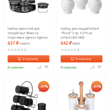
Набор емкостей для
Набор для специй lefard
специй 6шт 85мл на
"floral" 3 пр. 5,5*6 см
подставке agness Agness
Lefard (425-083)
(671-101)
637
642
₽
1 633
₽
838
₽
₽
0
0
В корзину
В корзину
В наличии
В наличии
-37%
-31%