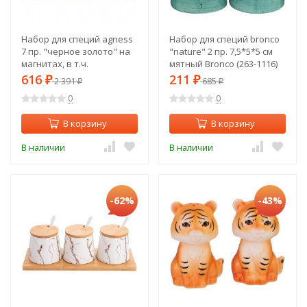
Набор для специй agness
Набор для специй bronco
7 пр. "черное золото" на
"nature" 2 пр. 7,5*5*5 см
магнитах, в т.ч.
мятный Bronco (263-1116)
метал.подставка 20*13*5
616
211
₽
2 391
₽
685
₽
₽
см Agness (912-034)
0
0
В корзину
В корзину
В наличии
В наличии
-62%
-43%