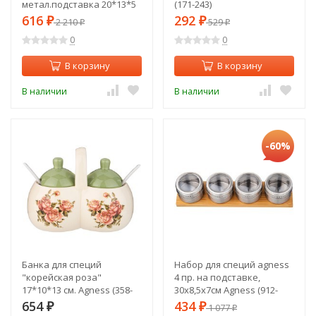
метал.подставка 20*13*5
(171-243)
см Agness (912-041)
616
292
₽
2 210
₽
529
₽
₽
0
0
В корзину
В корзину
В наличии
В наличии
-60%
Банка для специй
Набор для специй agness
"корейская роза"
4 пр. на подставке,
17*10*13 см. Agness (358-
30х8,5х7см Agness (912-
1992)
051)
654
434
₽
₽
1 077
₽