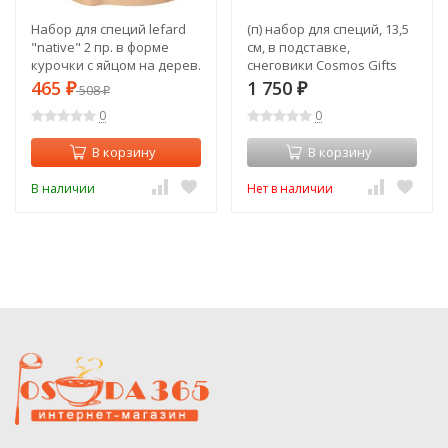
Набор для специй lefard
(п) набор для специй, 13,5
"native" 2 пр. в форме
см, в подставке,
курочки с яйцом на дерев.
снеговики Cosmos Gifts
подставке Lefard (587-194)
HE303-204V
465
1 750
₽
508
₽
₽
0
0
В корзину
В корзину
В наличии
Нет в наличии