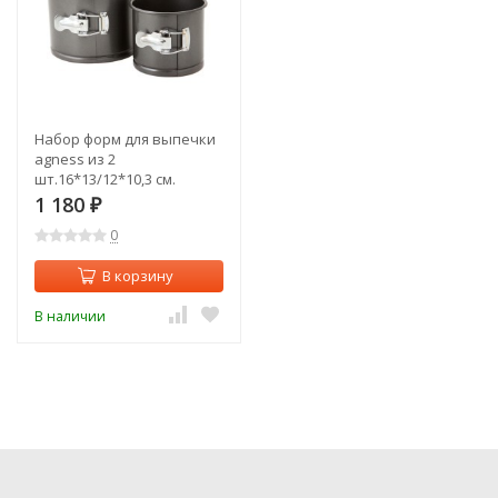
Набор форм для выпечки
agness из 2
шт.16*13/12*10,3 см.
антипригарное покрытие
1 180
₽
Agness (708-006)
0
В корзину
В наличии