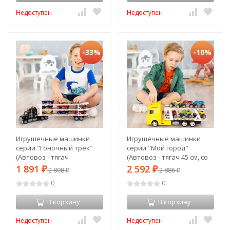
Недоступен
Недоступен
-33%
-10%
Игрушечные машинки
Игрушечные машинки
серии "Гоночный трек"
серии "Мой город"
(Автовоз - тягач
(Автовоз - тягач 45 см, со
трехуровневый 64 см,
светом и звуком, желтый.
1 891
2 592
₽
2 808
₽
2 886
₽
₽
черный. 8 гоночных
6 квардроциклов) (G205-
0
0
машин) (G205-026)
024)
В корзину
В корзину
Недоступен
Недоступен