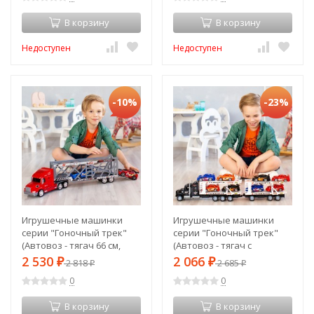
дорожны (G205-006)
фуры и 12 дорожных
В корзину
В корзину
(G205-005)
Недоступен
Недоступен
-10%
-23%
Игрушечные машинки
Игрушечные машинки
серии "Гоночный трек"
серии "Гоночный трек"
(Автовоз - тягач 66 см,
(Автовоз - тягач с
красный. 2 гоночные
прицепом 64 см, черный. 8
2 530
2 066
₽
2 818
₽
2 685
₽
₽
машины) (G205-022)
гоночных машин) (G205-
0
0
025)
В корзину
В корзину