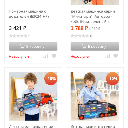
Пожарная машина с
Детская машинка серии
водителем (E3024_HP)
"Милитари" (Автовоз -
кейс 64 см, зеленый, с
тоннелем. Набор из 4
3 421
3 788
₽
₽
4 219
₽
машинок, 1 автобуса, 1
0
0
вертолета, 1 фуры и 12
дорожных знаков) (G205-
В корзину
В корзину
007)
Недоступен
Недоступен
-10%
-10%
Детская машинка серии
Детская машинка серии