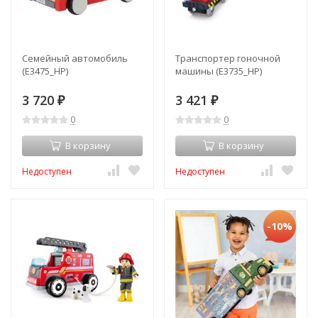
Семейный автомобиль
Транспортер гоночной
(E3475_HP)
машины (E3735_HP)
3 720
3 421
₽
₽
0
0
В корзину
В корзину
Недоступен
Недоступен
-10%