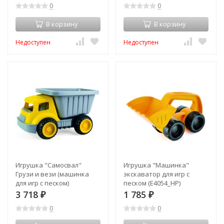
0
0
В корзину
В корзину
Недоступен
Недоступен
Игрушка "Самосвал"
Игрушка "Машинка"
Грузи и вези (машинка
экскаватор для игр с
для игр с песком)
песком (E4054_HP)
(E4084_HP)
3 718
1 785
₽
₽
0
0