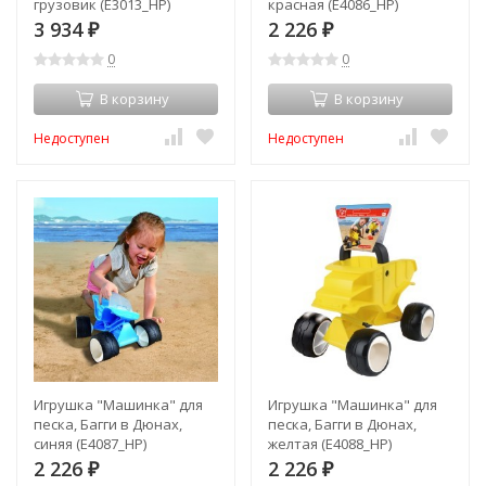
грузовик (E3013_HP)
красная (E4086_HP)
3 934
2 226
₽
₽
0
0
В корзину
В корзину
Недоступен
Недоступен
Игрушка "Машинка" для
Игрушка "Машинка" для
песка, Багги в Дюнах,
песка, Багги в Дюнах,
синяя (E4087_HP)
желтая (E4088_HP)
2 226
2 226
₽
₽