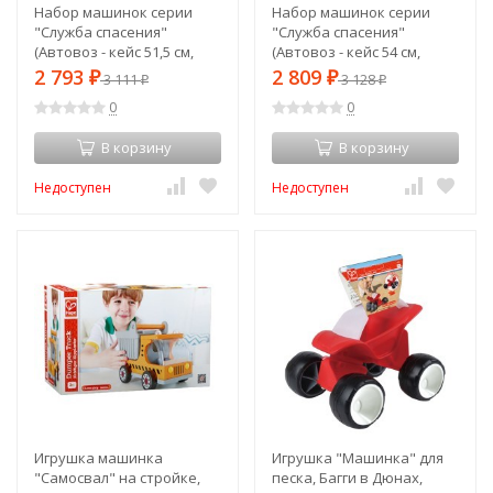
Набор машинок серии
Набор машинок серии
"Служба спасения"
"Служба спасения"
(Автовоз - кейс 51,5 см,
(Автовоз - кейс 54 см,
красный, с тоннелем. 4
красный, с тоннелем. 4
2 793
2 809
₽
3 111
₽
3 128
₽
₽
машинки, 1 автобус, 1
машинки, 1 автобус, 1
0
0
вертолет и 10 дорожных
вертолет и 10 дорожных
знаков) (G205-019)
знаков) (G205-015)
В корзину
В корзину
Недоступен
Недоступен
Игрушка машинка
Игрушка "Машинка" для
"Самосвал" на стройке,
песка, Багги в Дюнах,