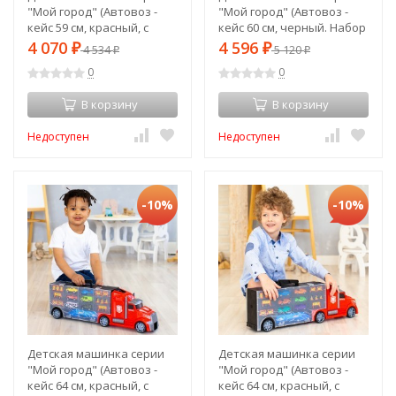
"Мой город" (Автовоз -
"Мой город" (Автовоз -
кейс 59 см, красный, с
кейс 60 см, черный. Набор
тоннелем. Набор из 6
из 12 машинок, 1 фуры и 8
4 070
4 596
₽
4 534
₽
5 120
₽
₽
машинок, 1 фуры и 12
дорожных знаков) (G205-
0
0
дорожных знаков) (G205-
001)
002)
В корзину
В корзину
Недоступен
Недоступен
-10%
-10%
Детская машинка серии
Детская машинка серии
"Мой город" (Автовоз -
"Мой город" (Автовоз -
кейс 64 см, красный, с
кейс 64 см, красный, с