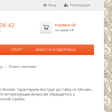
Вход
Регистрация
-08-42
Корзина (
0
)
на сумму
0
0
₽
М
СПОРТ
КРАСОТА И ЗДОРОВЬЕ
...
ые
Ложки с именами
в Москве. Гарантируем быструю доставку по Москве,
 По интересующим вопросам обращайтесь к
вочной службы.