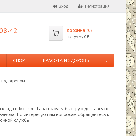
Вход
Регистрация
-08-42
Корзина (
0
)
на сумму
0
0
₽
М
СПОРТ
КРАСОТА И ЗДОРОВЬЕ
...
с подогревом
 склада в Москве. Гарантируем быструю доставку по
овывоза. По интересующим вопросам обращайтесь к
вочной службы.