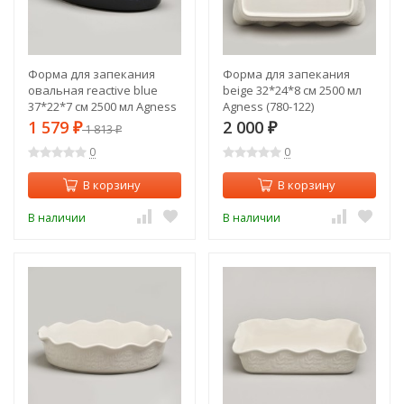
Форма для запекания
Форма для запекания
овальная reactive blue
beige 32*24*8 см 2500 мл
37*22*7 см 2500 мл Agness
Agness (780-122)
(780-129)
1 579
2 000
₽
1 813
₽
₽
0
0
В корзину
В корзину
В наличии
В наличии