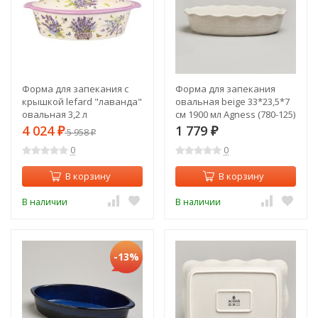
Форма для запекания с
Форма для запекания
крышкой lefard "лаванда"
овальная beige 33*23,5*7
овальная 3,2 л
см 1900 мл Agness (780-125)
37,5х22х15,5см Lefard (536-
4 024
1 779
₽
5 958
₽
₽
254)
0
0
В корзину
В корзину
В наличии
В наличии
-13%