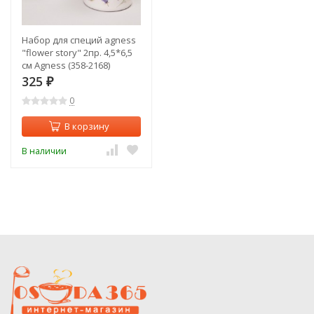
Набор для специй agness
"flower story" 2пр. 4,5*6,5
см Agness (358-2168)
325
₽
0
В корзину
В наличии