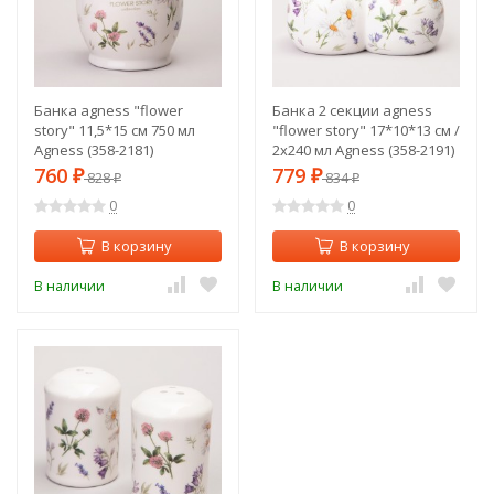
Банка agness "flower
Банка 2 секции agness
story" 11,5*15 см 750 мл
"flower story" 17*10*13 см /
Agness (358-2181)
2x240 мл Agness (358-2191)
760
779
₽
828
₽
834
₽
₽
0
0
В корзину
В корзину
В наличии
В наличии