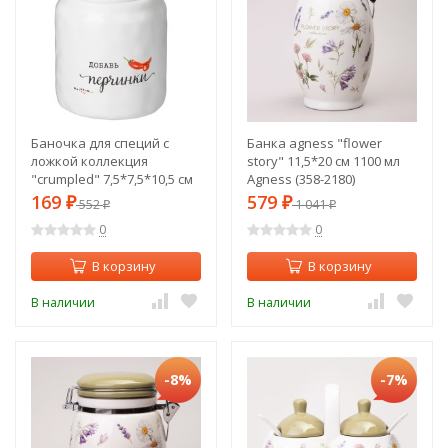
Баночка для специй с
Банка agness "flower
ложкой коллекция
story" 11,5*20 см 1100 мл
"crumpled" 7,5*7,5*10,5 см
Agness (358-2180)
220 мл Lefard (157-216)
169
579
₽
552
₽
1 041
₽
₽
0
0
В корзину
В корзину
В наличии
В наличии
-8%
-7%