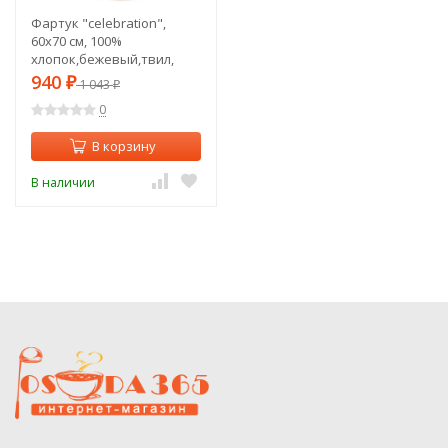
Фартук "celebration",
60х70 см, 100%
хлопок,бежевый,твил,
горох Lefard (850-734-7)
940
₽
1 043
₽
0
В корзину
В наличии