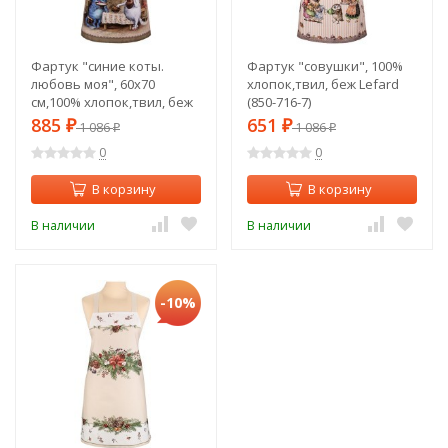
Фартук "синие коты.
Фартук "совушки", 100%
любовь моя", 60х70
хлопок,твил, беж Lefard
см,100% хлопок,твил, беж
(850-716-7)
Lefard (850-719-7)
885
651
₽
1 086
₽
1 086
₽
₽
0
0
В корзину
В корзину
В наличии
В наличии
-10%