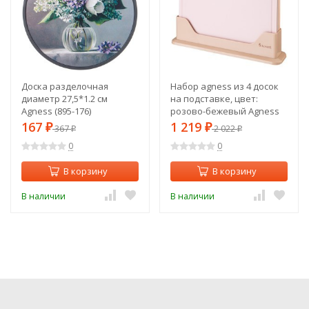
Доска разделочная
Набор agness из 4 досок
диаметр 27,5*1.2 см
на подставке, цвет:
Agness (895-176)
розово-бежевый Agness
(671-206)
167
1 219
₽
367
₽
2 022
₽
₽
0
0
В корзину
В корзину
В наличии
В наличии