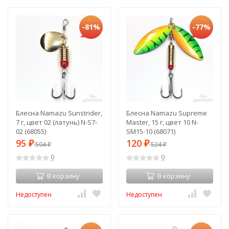
-81%
-77%
Блесна Namazu Sunstrider,
Блесна Namazu Supreme
7 г, цвет 02 (латунь) N-S7-
Master, 15 г, цвет 10 N-
02 (68055)
SM15-10 (68071)
95
120
₽
504
₽
524
₽
₽
0
0
В корзину
В корзину
Недоступен
Недоступен