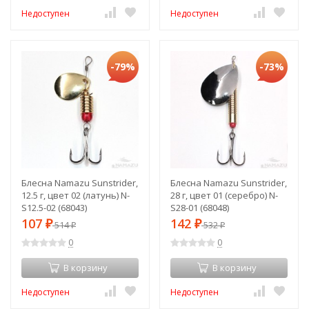
Недоступен
Недоступен
-79%
-73%
Блесна Namazu Sunstrider,
Блесна Namazu Sunstrider,
12.5 г, цвет 02 (латунь) N-
28 г, цвет 01 (серебро) N-
S12.5-02 (68043)
S28-01 (68048)
107
142
₽
514
₽
532
₽
₽
0
0
В корзину
В корзину
Недоступен
Недоступен