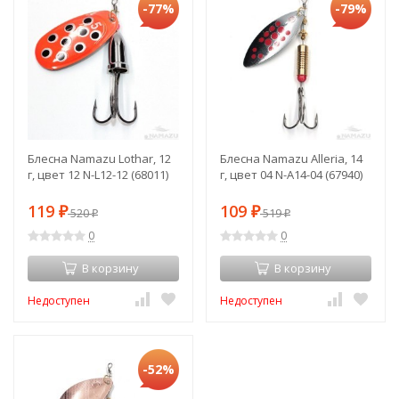
-77%
-79%
Блесна Namazu Lothar, 12
Блесна Namazu Alleria, 14
г, цвет 12 N-L12-12 (68011)
г, цвет 04 N-A14-04 (67940)
119
109
₽
520
₽
519
₽
₽
0
0
В корзину
В корзину
Недоступен
Недоступен
-52%