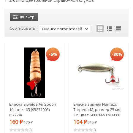
112-08-42 Центральной справочной службы.
Фильтр
Сортировать:
Оценка покупателей
-6%
-80%
Блесна Siweida Air Spoon
Блесна зимняя Namazu
10г цвет 03 (95831003)
Torpedo-M, размер 25 мм,
(57224)
3 г, цвет S666 N-VTM3-666
(60973)
160
104
₽
170
₽
515
₽
₽
0
0