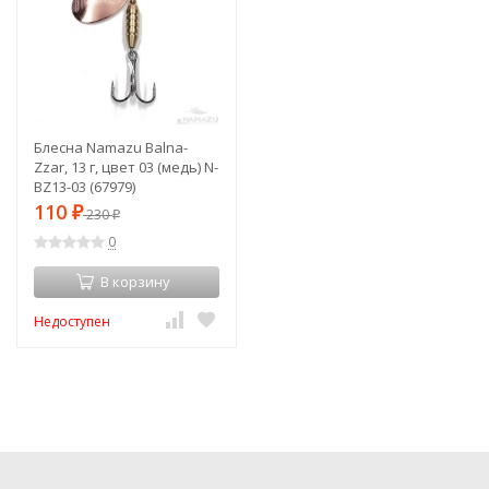
Блесна Namazu Balna-
Zzar, 13 г, цвет 03 (медь) N-
BZ13-03 (67979)
110
₽
230
₽
0
В корзину
Недоступен