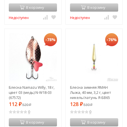
В корзину
В корзину
Недоступен
Недоступен
-78%
-76%
Блесна Namazu Willy, 18 г,
Блесна зимняя ЯМАН
цвет 03 (медь) N-W18-03
Лыжа, 40 мм, 3,2 г, цвет
(67572)
никель/латунь Я-БВ65
(67774)
112
128
₽
520
₽
530
₽
₽
0
0
В корзину
В корзину