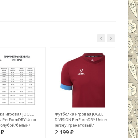
ка игровая JOGEL
Футболка игровая JOGEL
Футбо
N PerFormDRY Union
DIVISION PerFormDRY Union
JOGEL D
 голубой/белый/
Jersey, гранатовый/
черный
1751664)
голубой/белый (1751888)
9
2 199
2 19
₽
₽