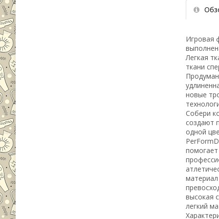
Обз
Игровая ф
выполнен
Легкая тк
ткани спе
Продуманн
удлиненн
новые тро
технолог
Собери ко
создают 
одной цв
PerFormDR
помогает
професси
атлетиче
материал
превосхо
высокая 
легкий м
Характери