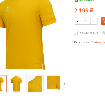
В наличии
2 199
₽
-
+
К сравнению
Категории:
Футболки