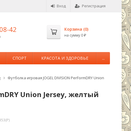
Вход
Регистрация
-08-42
Корзина (
0
)
на сумму
0
0
₽
М
СПОРТ
КРАСОТА И ЗДОРОВЬЕ
...
е
Футболка игровая JOGEL DIVISION PerFormDRY Union
mDRY Union Jersey, желтый
53(P)