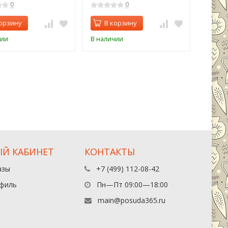
0
0
орзину
В корзину
В 
чии
В наличии
В нали
Й КАБИНЕТ
КОНТАКТЫ
азы
+7 (499) 112-08-42
филь
Пн—Пт 09:00—18:00
main@posuda365.ru