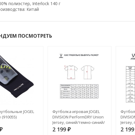
00% полиэстер, Interlock 140 г
оизводства: Китай
НДУЕМ ПОСМОТРЕТЬ
утбольные JOGEL
Футболка игровая JOGEL
Футбол
e (910055)
DIVISION PerFormDRY Union
DIVISIO
Jersey, синий/темно-синий/
Jersey,
белый (1751338)
белый (
2 199
2 19
₽
₽