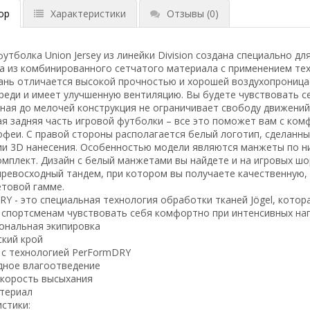
ор
Характеристики
Отзывы
(0)
утболка Union Jersey из линейки Division создана специально 
а из комбинированного сетчатого материала с применением те
ань отличается высокой прочностью и хорошей воздухопроницае
реди и имеет улучшенную вентиляцию. Вы будете чувствовать се
ая до мелочей конструкция не ограничивает свободу движений.
ая задняя часть игровой футболки – все это поможет вам с ко
феи. С правой стороны располагается белый логотип, сделанны
ии 3D нанесения. Особенностью модели являются манжеты по ни
мплект. Дизайн с белый манжетами вы найдете и на игровых шо
превосходный тандем, при котором вы получаете качественную,
етовой гамме.
Y - это специальная технология обработки тканей Jögel, кото
 спортсменам чувствовать себя комфортно при интенсивных наг
ональная экипировка
ский крой
 с технологией PerFormDRY
дное влагоотведение
скорость высыхания
атериал
стики: