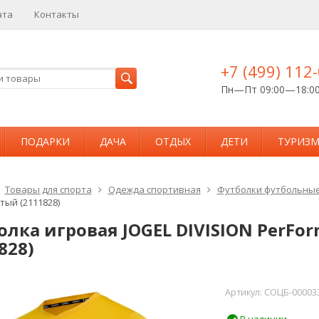
ата
Контакты
+7 (499) 112
Пн—Пт 09:00—18:0
ПОДАРКИ
ДАЧА
ОТДЫХ
ДЕТИ
ТУРИЗ
Товары для спорта
Одежда спортивная
Футболки футбольны
лтый (2111828)
лка игровая JOGEL DIVISION PerFor
828)
Артикул:
СОЦБ-000033