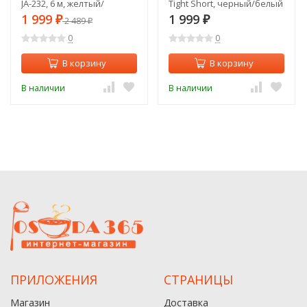
JA-232, 6 м, желтый/
Tight Short, черный/белый
черный (666786)
(2125182)
1 999
1 999
₽
2 489
₽
₽
0
0
В корзину
В корзину
В наличии
В наличии
ПРИЛОЖЕНИЯ
СТРАНИЦЫ
Магазин
Доставка