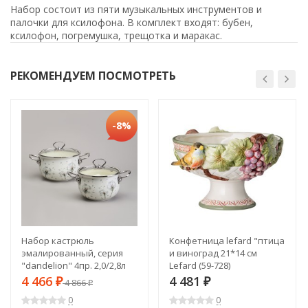
Набор состоит из пяти музыкальных инструментов и
палочки для ксилофона. В комплект входят: бубен,
ксилофон, погремушка, трещотка и маракас.
РЕКОМЕНДУЕМ ПОСМОТРЕТЬ
-8%
Набор кастрюль
Конфетница lefard "птица
эмалированный, серия
и виноград 21*14 см
"dandelion" 4пр. 2,0/2,8л
Lefard (59-728)
диа.18/20см Agness (943-
4 466
4 481
₽
4 866
₽
₽
100)
0
0