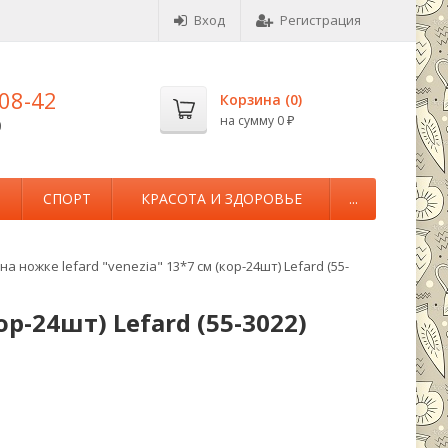
Вход
Регистрация
-08-42
Корзина (
0
)
на сумму
0
0
₽
М
СПОРТ
КРАСОТА И ЗДОРОВЬЕ
...
на ножке lefard "venezia" 13*7 см (кор-24шт) Lefard (55-
ор-24шт) Lefard (55-3022)