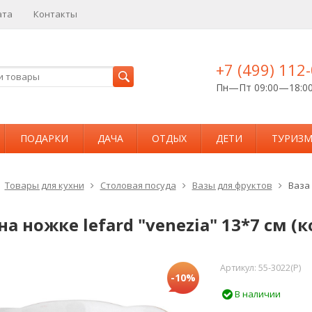
ата
Контакты
+7 (499) 112
Пн—Пт 09:00—18:0
ПОДАРКИ
ДАЧА
ОТДЫХ
ДЕТИ
ТУРИЗ
Товары для кухни
Столовая посуда
Вазы для фруктов
Ваза 
на ножке lefard "venezia" 13*7 см (к
Артикул:
55-3022(P)
-10%
В наличии