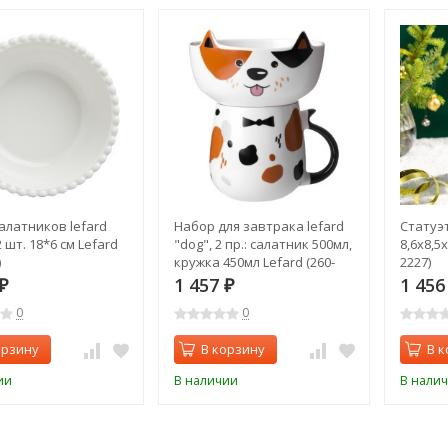
алатников lefard
Набор для завтрака lefard
Статуэ
2 шт. 18*6 см Lefard
"dog", 2 пр.: салатник 500мл,
8,6х8,5х
)
кружка 450мл Lefard (260-
2227)
1082)
1 457
1 45
₽
₽
0
0
орзину
В корзину
В к
ии
В наличии
В нали