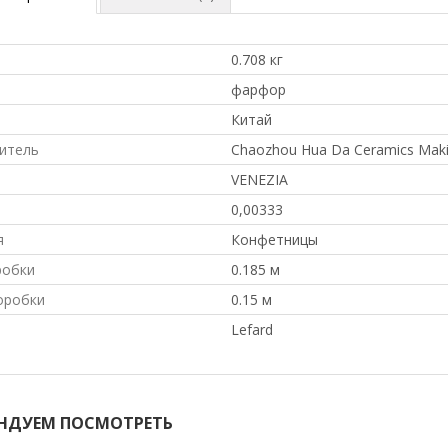
0.708 кг
л
фарфор
Китай
итель
Chaozhou Hua Da Ceramics Makin
VENEZIA
0,00333
я
Конфетницы
робки
0.185 м
оробки
0.15 м
Lefard
НДУЕМ ПОСМОТРЕТЬ