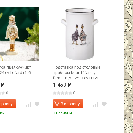
тка "щелкунчик"
Подставка под столовые
Салатни
24 см Lefard (146-
приборы lefard "family
см с л
farm" 10,5/12*17 см LEFARD
дерев.
(263-1404)
(587-18
6
1 459
1 46
₽
₽
0
0
орзину
В корзину
В 
чии
В наличии
В нали