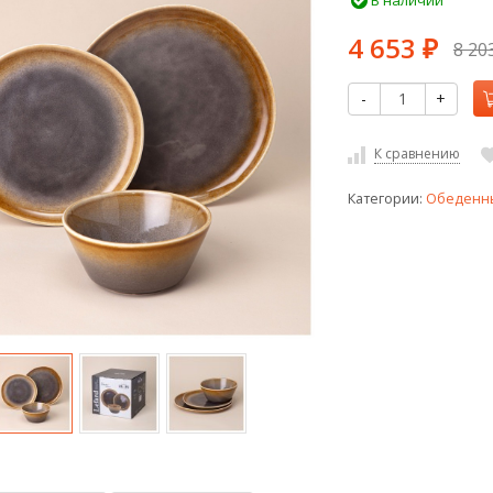
В наличии
4 653
8 20
₽
-
+
К сравнению
Категории:
Обеденн