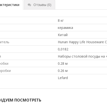
актеристики
Отзывы
(0)
8 кг
л
керамика
Китай
итель
Hunan Happy Life Houseware Co
0,0182
я
Наборы столовой посуды на 
робки
0.28 м
оробки
0.26 м
Lefard
НДУЕМ ПОСМОТРЕТЬ