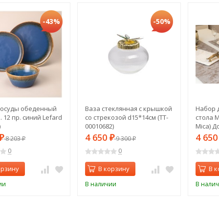
-43%
-50%
посуды обеденный
Ваза стеклянная с крышкой
Набор 
. 12 пр. синий Lefard
со стрекозой d15*14см (TT-
стола 
)
00010682)
Mica) Д
(1шт),с
4 650
4 65
₽
8 203
₽
9 300
₽
₽
0001606
0
0
орзину
В корзину
В к
ии
В наличии
В нали