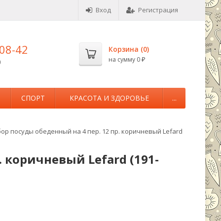
Вход
Регистрация
-08-42
Корзина (
0
)
на сумму
0
0
₽
М
СПОРТ
КРАСОТА И ЗДОРОВЬЕ
...
ор посуды обеденный на 4 пер. 12 пр. коричневый Lefard
. коричневый Lefard (191-