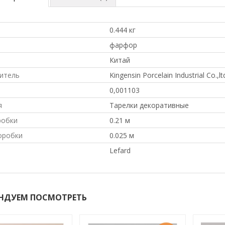
0.444 кг
л
фарфор
Китай
итель
Kingensin Porcelain Industrial Co.,l
0,001103
я
Тарелки декоративные
робки
0.21 м
оробки
0.025 м
Lefard
НДУЕМ ПОСМОТРЕТЬ