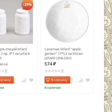
-29%
ля специй lefard
Салатник lefard "apple
Блюдо 
 2 пр. 4*7 см Lefard
garden" 17*5,5 см 550 мл
"bronz
)
LEFARD (358-2361)
Bronco 
574
573
811
₽
₽
0
0
орзину
В корзину
В 
чии
В наличии
В нали