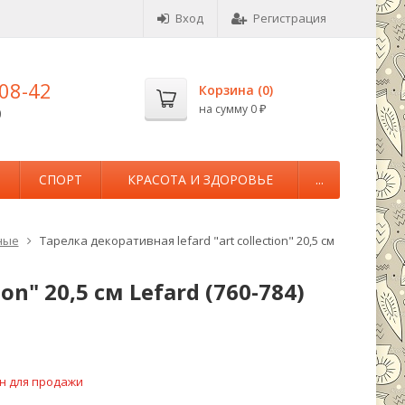
Вход
Регистрация
-08-42
Корзина (
0
)
на сумму
0
0
₽
М
СПОРТ
КРАСОТА И ЗДОРОВЬЕ
...
ные
Тарелка декоративная lefard "art collection" 20,5 см
on" 20,5 см Lefard (760-784)
н для продажи