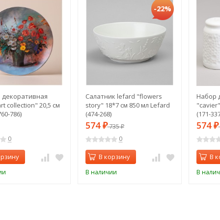
-22%
 декоративная
Салатник lefard "flowers
Набор д
rt collection" 20,5 см
story" 18*7 см 850 мл Lefard
"cavier"
760-786)
(474-268)
(171-337
574
574
₽
735
₽
₽
0
0
орзину
В корзину
В к
ии
В наличии
В нали