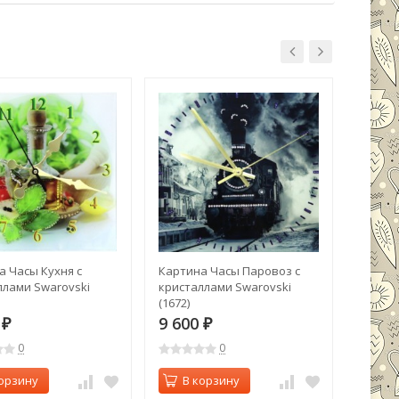
а Часы Кухня с
Картина Часы Паровоз с
Картин
ллами Swarovski
кристаллами Swarovski
криста
(1672)
(1671)
0
9 600
9 60
₽
₽
0
0
орзину
В корзину
В 