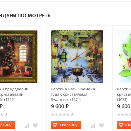
НДУЕМ ПОСМОТРЕТЬ
 В преддверии
Картина Часы Времена
Картин
 кристаллами
года с кристаллами
криста
i (1769)
Swarovski (1674)
(1673)
9 600
9 60
₽
₽
0
0
орзину
В корзину
В к