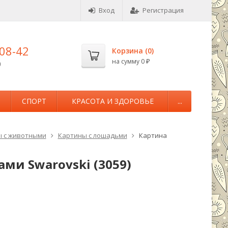
Вход
Регистрация
-08-42
Корзина (
0
)
на сумму
0
0
₽
М
СПОРТ
КРАСОТА И ЗДОРОВЬЕ
...
 с животными
Картины с лошадьми
Картина
ми Swarovski (3059)