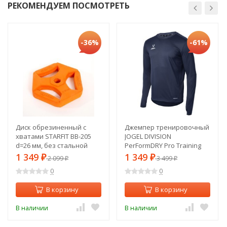
РЕКОМЕНДУЕМ ПОСМОТРЕТЬ
-36%
-61%
Диск обрезиненный с
Джемпер тренировочный
хватами STARFIT BB-205
JOGEL DIVISION
d=26 мм, без стальной
PerFormDRY Pro Training
втулки, оранжевый, 2,5 кг
Top, темно-синий, детский
1 349
1 349
₽
2 099
₽
3 499
₽
₽
(998393)
(1949042)
0
0
В корзину
В корзину
В наличии
В наличии