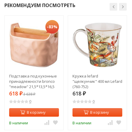
РЕКОМЕНДУЕМ ПОСМОТРЕТЬ
-83%
Подставка под кухонные
Кружка lefard
принадлежности bronco
"щелкунчик" 400 мл Lefard
"meadow" 21,5*13,5*16,5
(760-752)
см пудровый Bronco (474-
618
618
₽
3 638
₽
₽
177)
0
0
В корзину
В корзину
В наличии
В наличии