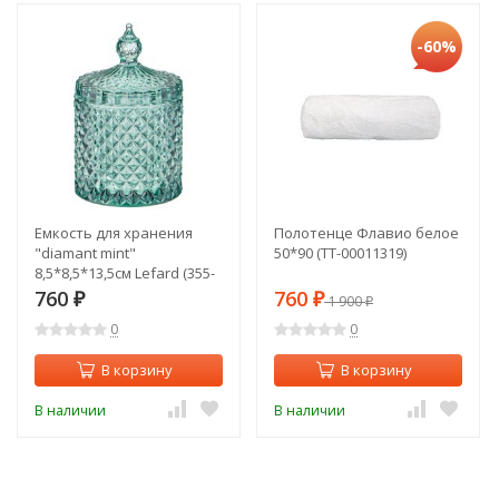
-60%
Емкость для хранения
Полотенце Флавио белое
"diamant mint"
50*90 (TT-00011319)
8,5*8,5*13,5см Lefard (355-
305)
760
760
₽
₽
1 900
₽
0
0
В корзину
В корзину
В наличии
В наличии