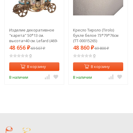
Изделие декоративное
Кресло Тироло (Tirolo)
"карета" 50*13 см.
букле белое 73*79*76см
высота=40 см. Lefard (469-
(TT-00015265)
252)
48 656
48 860
₽
69 507
₽
69 800
₽
₽
0
0
В корзину
В корзину
В наличии
В наличии