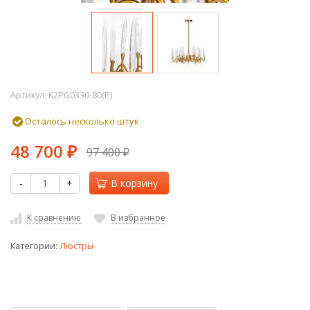
Артикул:
K2PG0330-80(P)
Осталось несколько штук
48 700
97 400
₽
₽
-
+
В корзину
К сравнению
В избранное
Категории:
Люстры