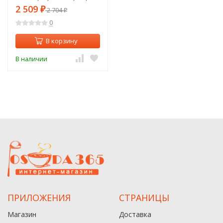
синий Bronco (470-410)
2 509
₽
2 704
₽
0
В корзину
В наличии
ПРИЛОЖЕНИЯ
СТРАНИЦЫ
Магазин
Доставка