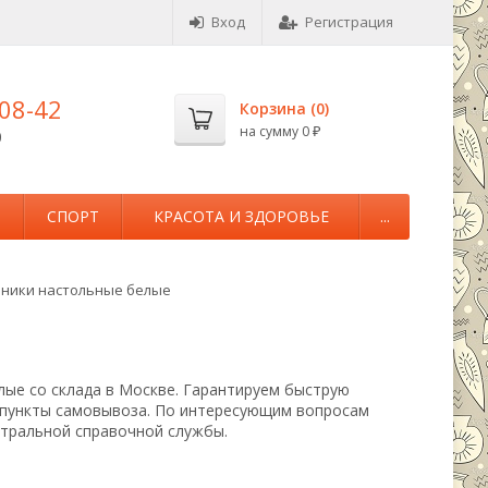
Вход
Регистрация
-08-42
Корзина (
0
)
на сумму
0
0
₽
М
СПОРТ
КРАСОТА И ЗДОРОВЬЕ
...
ники настольные белые
лые со склада в Москве. Гарантируем быструю
т пункты самовывоза. По интересующим вопросам
нтральной справочной службы.