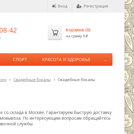
Вход
Регистрация
-08-42
Корзина (
0
)
на сумму
0
0
₽
М
СПОРТ
КРАСОТА И ЗДОРОВЬЕ
...
ого
Свадебные бокалы
Свадебные бокалы
е со склада в Москве. Гарантируем быструю доставку
самовывоза. По интересующим вопросам обращайтесь
авочной службы.