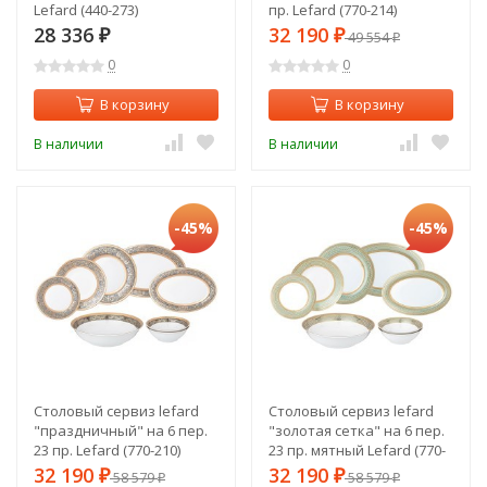
Lefard (440-273)
пр. Lefard (770-214)
28 336
32 190
₽
₽
49 554
₽
0
0
В корзину
В корзину
В наличии
В наличии
-45%
-45%
Столовый сервиз lefard
Столовый сервиз lefard
"праздничный" на 6 пер.
"золотая сетка" на 6 пер.
23 пр. Lefard (770-210)
23 пр. мятный Lefard (770-
223)
32 190
32 190
₽
58 579
₽
58 579
₽
₽