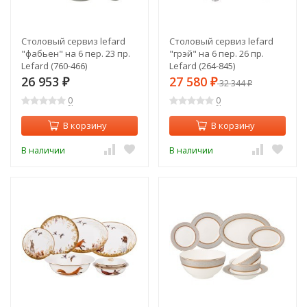
Столовый сервиз lefard
Столовый сервиз lefard
"фабьен" на 6 пер. 23 пр.
"грэй" на 6 пер. 26 пр.
Lefard (760-466)
Lefard (264-845)
26 953
27 580
₽
₽
32 344
₽
0
0
В корзину
В корзину
В наличии
В наличии