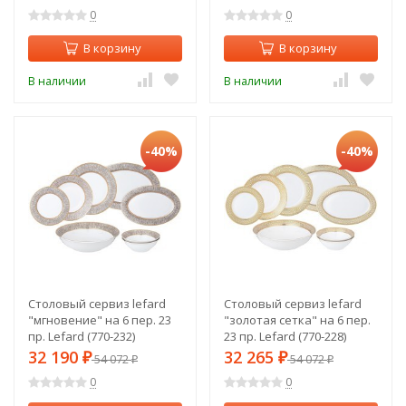
0
0
В корзину
В корзину
В наличии
В наличии
-40%
-40%
Столовый сервиз lefard
Столовый сервиз lefard
"мгновение" на 6 пер. 23
"золотая сетка" на 6 пер.
пр. Lefard (770-232)
23 пр. Lefard (770-228)
32 190
32 265
₽
54 072
₽
54 072
₽
₽
0
0