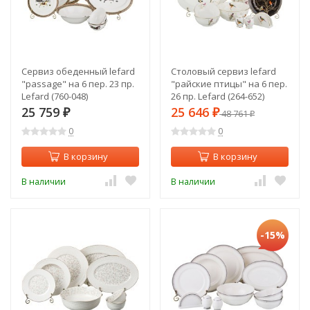
Сервиз обеденный lefard
Столовый сервиз lefard
"passage" на 6 пер. 23 пр.
"райские птицы" на 6 пер.
Lefard (760-048)
26 пр. Lefard (264-652)
25 759
25 646
₽
₽
48 761
₽
0
0
В корзину
В корзину
В наличии
В наличии
-15%