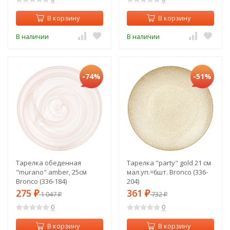
В корзину
В корзину
В наличии
В наличии
-74%
-51%
Тарелка обеденная
Тарелка "party" gold 21 см
"murano" amber, 25см
мал.уп.=6шт. Bronco (336-
Bronco (336-184)
204)
275
361
₽
1 047
₽
732
₽
₽
0
0
В корзину
В корзину