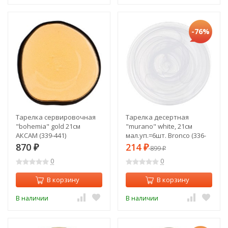
-76%
Тарелка сервировочная
Тарелка десертная
"bohemia" gold 21см
"murano" white, 21см
АКСАМ (339-441)
мал.уп.=6шт. Bronco (336-
183)
870
214
₽
₽
899
₽
0
0
В корзину
В корзину
В наличии
В наличии