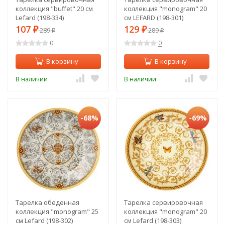
коллекция "buffet" 20 см
коллекция "monogram" 20
Lefard (198-334)
см LEFARD (198-301)
107
129
₽
289
₽
289
₽
₽
0
0
В корзину
В корзину
В наличии
В наличии
-68%
-69%
Тарелка обеденная
Тарелка сервировочная
коллекция "monogram" 25
коллекция "monogram" 20
см Lefard (198-302)
см Lefard (198-303)