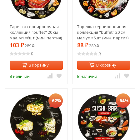
Тарелка сервировочная
Тарелка сервировочная
коллекция "buffet" 20 см
коллекция "buffet" 20 см
мал. уп.=6шт (мин. партия)
мал.уп.=6шт (мин. партия)
Lefard (198-252)
Lefard (198-250)
103
88
₽
289
₽
289
₽
₽
0
0
В корзину
В корзину
В наличии
В наличии
-62%
-64%