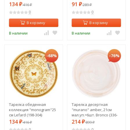
134
91
₽
416
₽
289
₽
₽
0
0
В корзину
В корзину
В наличии
В наличии
-68%
-76%
Тарелка обеденная
Тарелка десертная
коллекция "monogram"25
"murano" amber, 21см
см Lefard (198-304)
мал.уп.=6шт. Bronco (336-
181)
134
214
₽
416
₽
899
₽
₽
0
0