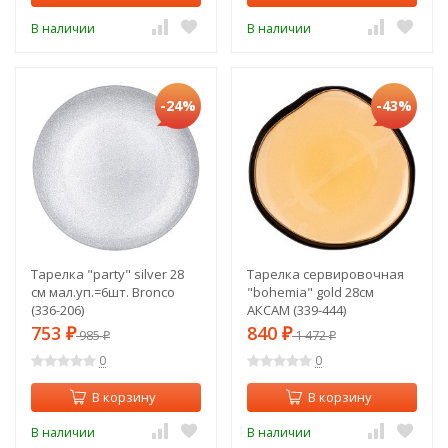
В наличии
В наличии
-24%
-43%
Тарелка "party" silver 28
Тарелка сервировочная
см мал.уп.=6шт. Bronco
"bohemia" gold 28см
(336-206)
АКСАМ (339-444)
753
840
₽
985
₽
1 472
₽
₽
0
0
В корзину
В корзину
В наличии
В наличии