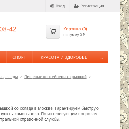
Вход
Регистрация
-08-42
Корзина (
0
)
на сумму
0
0
₽
М
СПОРТ
КРАСОТА И ЗДОРОВЬЕ
...
ы для еды
Пищевые контейнеры с крышкой
рышкой со склада в Москве. Гарантируем быструю
т пункты самовывоза. По интересующим вопросам
нтральной справочной службы.