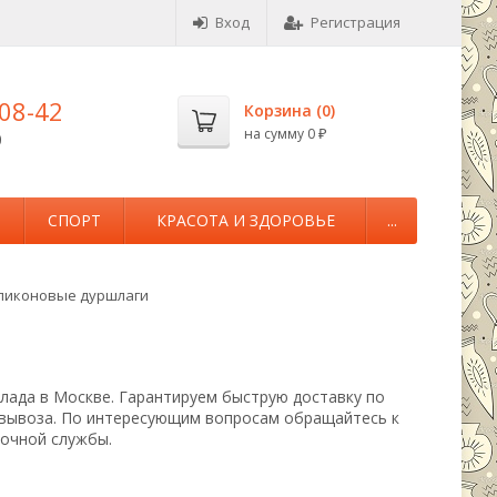
Вход
Регистрация
-08-42
Корзина (
0
)
на сумму
0
0
₽
М
СПОРТ
КРАСОТА И ЗДОРОВЬЕ
...
ликоновые дуршлаги
клада в Москве. Гарантируем быструю доставку по
овывоза. По интересующим вопросам обращайтесь к
вочной службы.