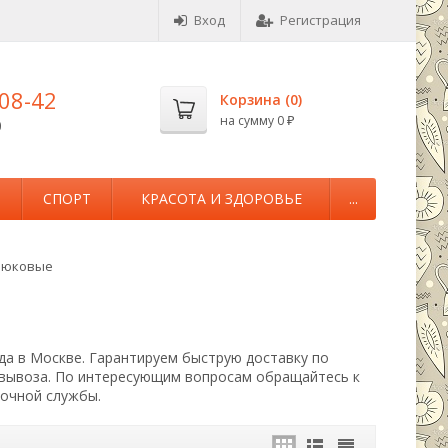
Вход
Регистрация
-08-42
Корзина (
0
)
на сумму
0
0
₽
М
СПОРТ
КРАСОТА И ЗДОРОВЬЕ
...
рюковые
да в Москве. Гарантируем быструю доставку по
овывоза. По интересующим вопросам обращайтесь к
вочной службы.