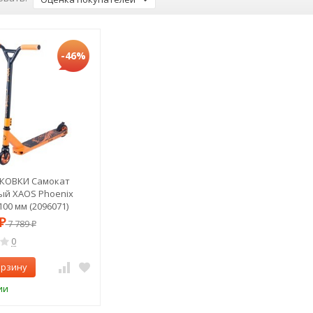
-46%
АКОВКИ Самокат
й XAOS Phoenix
00 мм (2096071)
₽
7 789
₽
0
орзину
ии