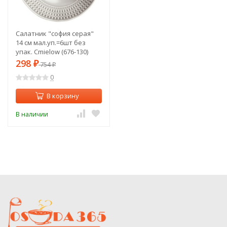
Салатник "софия серая"
14 см мал.уп.=6шт без
упак. Cmielow (676-130)
298
₽
754
₽
0
В корзину
В наличии