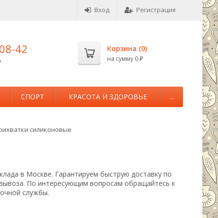
Вход
Регистрация
-08-42
Корзина (
0
)
на сумму
0
0
₽
М
СПОРТ
КРАСОТА И ЗДОРОВЬЕ
...
рихватки силиконовые
склада в Москве. Гарантируем быструю доставку по
овывоза. По интересующим вопросам обращайтесь к
вочной службы.