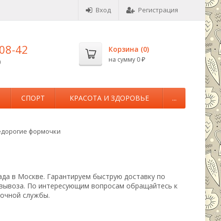
Вход
Регистрация
-08-42
Корзина (
0
)
на сумму
0
0
₽
М
СПОРТ
КРАСОТА И ЗДОРОВЬЕ
...
дорогие формочки
ада в Москве. Гарантируем быструю доставку по
овывоза. По интересующим вопросам обращайтесь к
вочной службы.