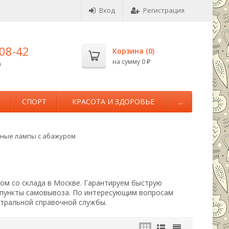
Вход
Регистрация
-08-42
Корзина (
0
)
на сумму
0
0
₽
М
СПОРТ
КРАСОТА И ЗДОРОВЬЕ
...
ные лампы с абажуром
ом со склада в Москве. Гарантируем быструю
т пункты самовывоза. По интересующим вопросам
нтральной справочной службы.