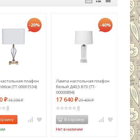
-20%
-40%
настольная плафон
Лампа настольная плафон
66см (TT-00001534)
белый Д40,5 В73 (TT-
00000894)
60
17 640
₽
16 200
₽
29 400
₽
₽
0
0
корзину
В корзину
чии
Нет в наличии