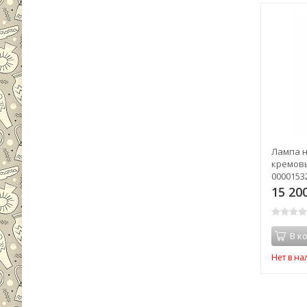
Лампа н
кремовы
00001532
15 20
В к
Нет в н