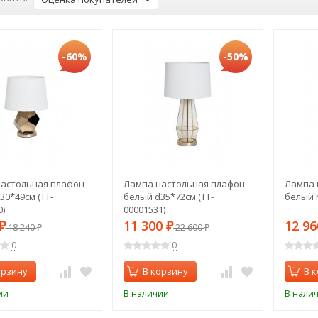
-60%
-50%
астольная плафон
Лампа настольная плафон
Лампа 
30*49см (TT-
белый d35*72см (TT-
белый h
)
00001531)
11 300
12 9
₽
18 240
₽
22 600
₽
₽
0
0
орзину
В корзину
В 
ии
В наличии
В нали