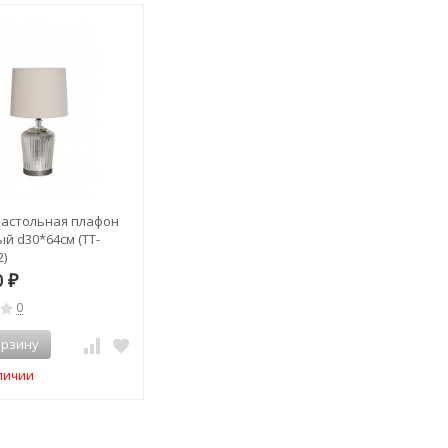
астольная плафон
й d30*64см (TT-
)
0
₽
0
орзину
аличии