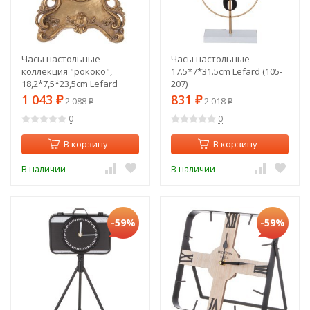
Часы настольные
Часы настольные
коллекция "рококо",
17.5*7*31.5cm Lefard (105-
18,2*7,5*23,5cm Lefard
207)
(504-383)
1 043
831
₽
2 088
₽
2 018
₽
₽
0
0
В корзину
В корзину
В наличии
В наличии
-59%
-59%