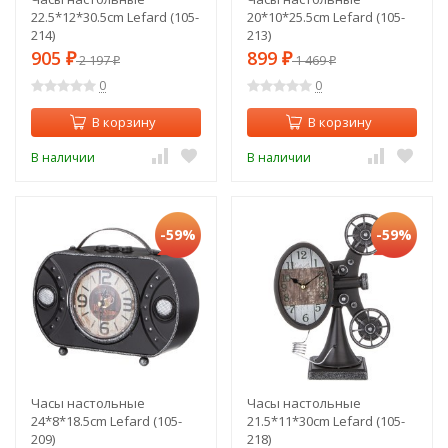
22.5*12*30.5cm Lefard (105-
20*10*25.5cm Lefard (105-
214)
213)
905
899
₽
2 197
₽
1 469
₽
₽
0
0
В корзину
В корзину
В наличии
В наличии
-59%
-59%
Часы настольные
Часы настольные
24*8*18.5cm Lefard (105-
21.5*11*30cm Lefard (105-
209)
218)