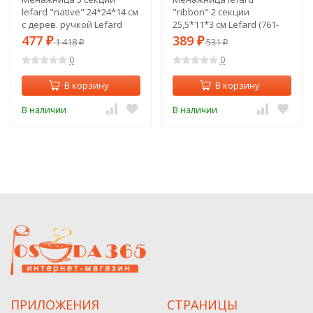
lefard "native" 24*24*14 см
"ribbon" 2 секции
с дерев. ручкой Lefard
25,5*11*3 см Lefard (761-
(587-199)
120)
477
389
₽
1 418
₽
531
₽
₽
0
0
В корзину
В корзину
В наличии
В наличии
ПРИЛОЖЕНИЯ
СТРАНИЦЫ