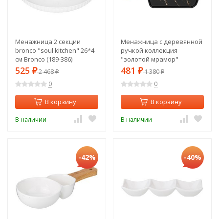
Менажница 2 секции
Менажница с деревянной
bronco "soul kitchen" 26*4
ручкой коллекция
см Bronco (189-386)
"золотой мрамор"
цвет:black 35*16 см Lefard
525
481
₽
2 468
₽
1 380
₽
₽
(412-199)
0
0
В корзину
В корзину
В наличии
В наличии
-42%
-40%