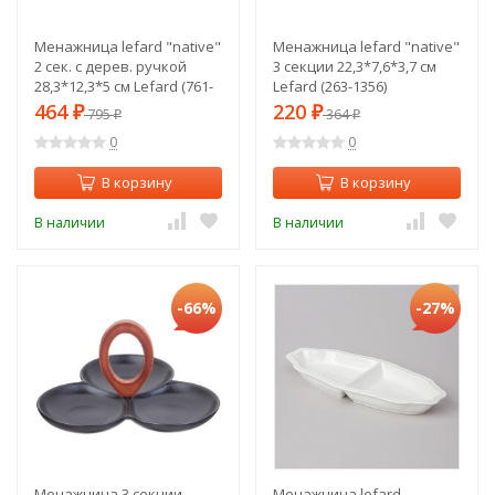
Менажница lefard "native"
Менажница lefard "native"
2 сек. с дерев. ручкой
3 секции 22,3*7,6*3,7 см
28,3*12,3*5 см Lefard (761-
Lefard (263-1356)
087)
464
220
₽
795
₽
364
₽
₽
0
0
В корзину
В корзину
В наличии
В наличии
-66%
-27%
Менажница 3 секции
Менажница lefard