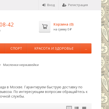
Вход
Регистрация
-08-42
Корзина (
0
)
на сумму
0
0
₽
М
СПОРТ
КРАСОТА И ЗДОРОВЬЕ
...
Масленки нержавейки
лада в Москве. Гарантируем быструю доставку по
овывоза. По интересующим вопросам обращайтесь к
вочной службы.