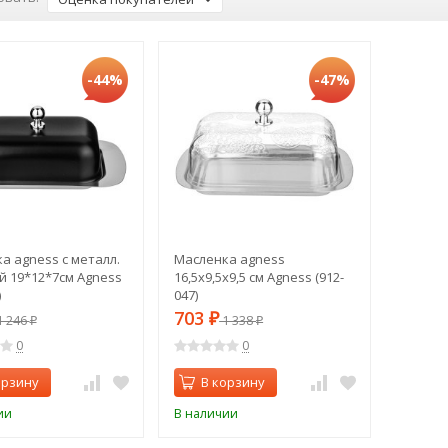
-44%
-47%
а agness с металл.
Масленка agness
 19*12*7см Agness
16,5х9,5х9,5 см Agness (912-
)
047)
703
 246
₽
1 338
₽
₽
0
0
орзину
В корзину
ии
В наличии