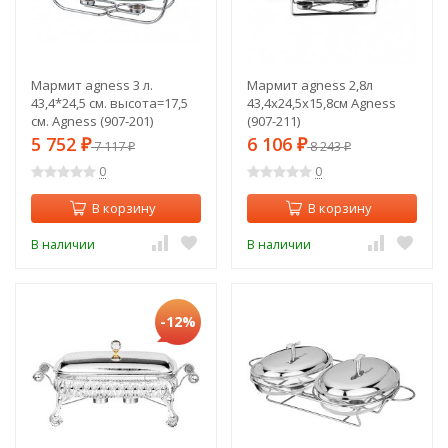
Мармит agness 3 л.
Мармит agness 2,8л
43,4*24,5 см. высота=17,5
43,4х24,5х15,8см Agness
см. Agness (907-201)
(907-211)
5 752
6 106
₽
7 117
₽
8 243
₽
₽
0
0
В корзину
В корзину
В наличии
В наличии
-12%