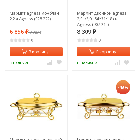
Мармит agness монблан
Мармит двойной agness
2,2 л Agness (928-222)
2,0л/2,0л 54*31*18 см
Agness (907-215)
6 856
8 309
₽
7 787
₽
₽
0
0
В корзину
В корзину
В наличии
В наличии
-43%
Мармит agness овальный
Мармит agness прямоуг