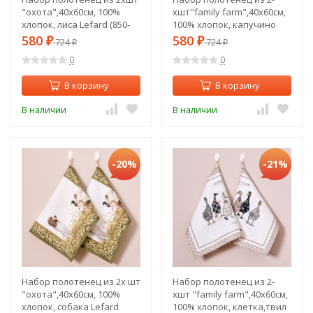
"охота",40х60см, 100%
хшт"family farm",40х60см,
хлопок, лиса Lefard (850-
100% хлопок, капучино
751-61)
Lefard (850-749-61)
580
580
₽
724
₽
724
₽
₽
0
0
В корзину
В корзину
В наличии
В наличии
-20%
-21%
Набор полотенец из 2х шт
Набор полотенец из 2-
"охота",40х60см, 100%
хшт "family farm",40х60см,
хлопок, собака Lefard
100% хлопок, клетка,твил