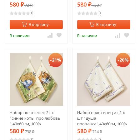
(850-751-6)
Lefard (850-748-61)
580
580
₽
724
₽
738
₽
₽
0
0
В корзину
В корзину
В наличии
В наличии
-21%
-20%
Набор полотенец 2 шт
Набор полотенец из 2-х
"синие коты. про любовь
шт "душа
",40х60 см, 100%
прованса",40х60см, 100%
хлопок,твил, беж Lefard
хлопок,твил,клетка Lefard
580
580
₽
738
₽
724
₽
₽
(850-720-62)
(850-735-64)
0
0