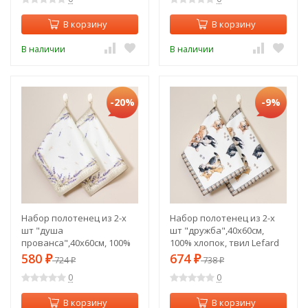
В корзину
В корзину
В наличии
В наличии
-20%
-9%
Набор полотенец из 2-х
Набор полотенец из 2-х
шт "душа
шт "дружба",40х60см,
прованса",40х60см, 100%
100% хлопок, твил Lefard
хлопок,твил,белый Lefard
(850-721-61)
580
674
₽
724
₽
738
₽
₽
(850-735-65)
0
0
В корзину
В корзину