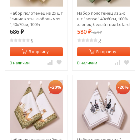
Набор полотенец из 2х шт
Набор полотенец из 2-х
"синие коты. любовь моя
шт "sense" 40х60см, 100%
",40х70см, 100%
хлопок, белый твил Lefard
хлопок,твил, беж Lefard
(850-753-62)
686
580
₽
₽
724
₽
(850-719-62)
0
0
В корзину
В корзину
В наличии
В наличии
-20%
-20%
Набор полотенец из 2хшт
Набор полотенец из 2-