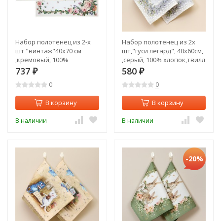
Набор полотенец из 2-х
Набор полотенец из 2х
шт "винтаж"40х70 см
шт,"гуси легард", 40х60см,
,кремовый, 100%
,серый, 100% хлопок,твилл
хлопок,твил Lefard (850-
Lefard (850-710-66)
737
580
₽
₽
714-61)
0
0
В корзину
В корзину
В наличии
В наличии
-20%