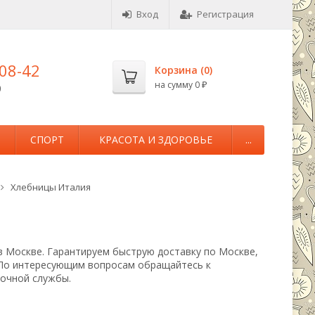
Вход
Регистрация
-08-42
Корзина (
0
)
на сумму
0
0
₽
М
СПОРТ
КРАСОТА И ЗДОРОВЬЕ
...
Хлебницы Италия
в Москве. Гарантируем быструю доставку по Москве,
 По интересующим вопросам обращайтесь к
вочной службы.