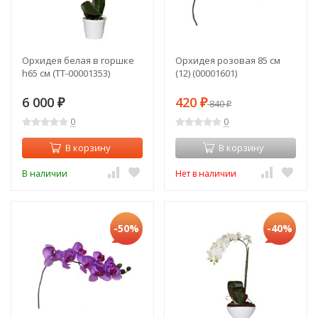
Орхидея белая в горшке
Орхидея розовая 85 см
h65 см (TT-00001353)
(12) (00001601)
6 000
420
₽
₽
840
₽
0
0
В корзину
В корзину
В наличии
Нет в наличии
-50%
-40%